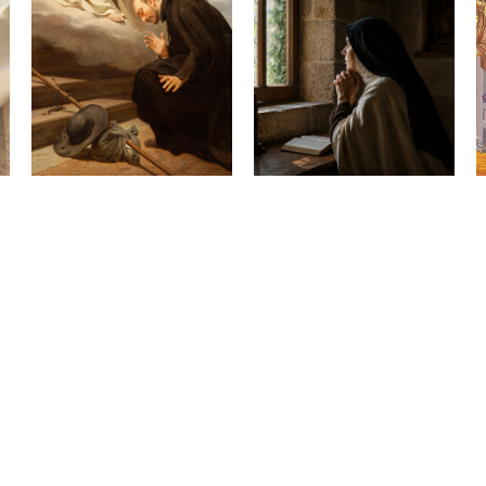
Santo Inácio de
Quando Deus
Loyola, fundador da
parece estar em
Companhia de
silêncio
30 de julho de 2026
Jesus
31 de julho de 2026