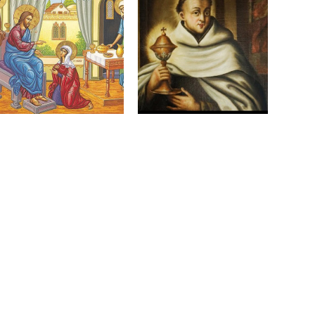
Marta, Maria e
Beato João Soreth –
Lázaro e o
Presbítero e
progresso espiritual
Superior Geral da
29 de julho de 2026
Ordem Carmelita
28 de julho de 2026