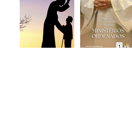
A vida de São João
Mês Vocacional –
Maria Vianney
Rezando pelas
4 de agosto de 2026
Vocações
Ordenadas
2 de agosto de 2026