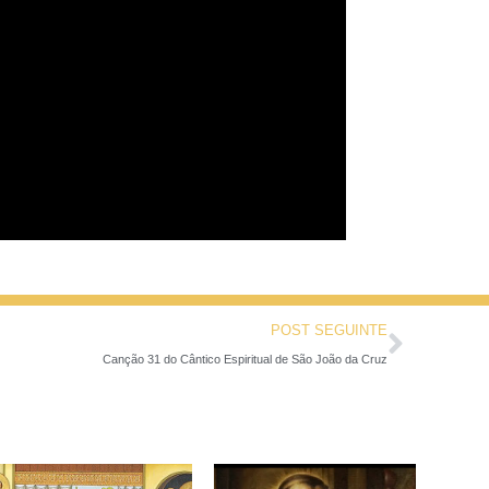
POST SEGUINTE
Canção 31 do Cântico Espiritual de São João da Cruz