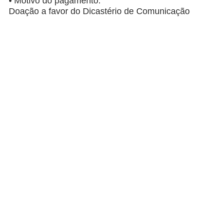
• Motivo do pagamento:
Doação a favor do Dicastério de Comunicação
POST ANTERIOR
POST SEGUINTE
Papa Francisco: Homilia no dia do Centenário de Nascimento de São João Paulo II
Os 100 anos de João Paulo II: Não tenhais medo
leia também...