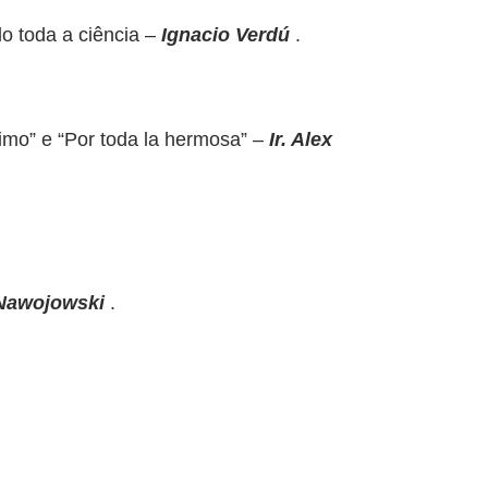
do toda a ciência –
Ignacio Verdú
.
rimo” e “Por toda la hermosa” –
Ir. Alex
Nawojowski
.