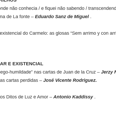
BRILHOS
i onde não conhecia / e fiquei não sabendo / transcenden
ema de La fonte –
Eduardo Sanz de Miguel
.
a existencial do Carmelo: as glosas “Sem arrimo y con ar
NAR E EXISTENCIAL
pego-humildade” nas cartas de Juan de la Cruz –
Jerzy 
uas cartas perdidas –
José Vicente Rodriguez.
 nos Ditos de Luz e Amor –
Antonio Kaddissy
.