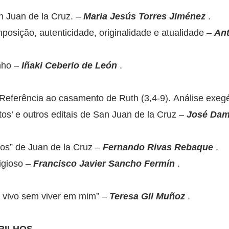
n Juan de la Cruz. –
Maria Jesús Torres Jiménez
.
posição, autenticidade, originalidade e atualidade –
Ant
nho –
Iñaki Ceberio de León
.
 Referência ao casamento de Ruth (3,4-9). Análise exegét
itos’ e outros editais de San Juan de la Cruz –
José Dam
tos” de Juan de la Cruz –
Fernando Rivas Rebaque
.
igioso –
Francisco Javier Sancho Fermín
.
 vivo sem viver em mim” –
Teresa Gil Muñoz
.