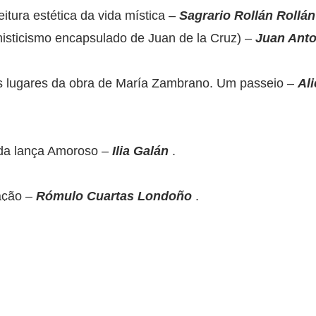
itura estética da vida mística –
Sagrario Rollán Rollán
misticismo encapsulado de Juan de la Cruz) –
Juan Ant
ns lugares da obra de María Zambrano. Um passeio –
Al
a da lança Amoroso –
Ilia Galán
.
ação –
Rómulo Cuartas
Londoño
.