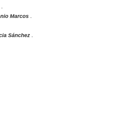
.
onio Marcos
.
icia Sánchez
.