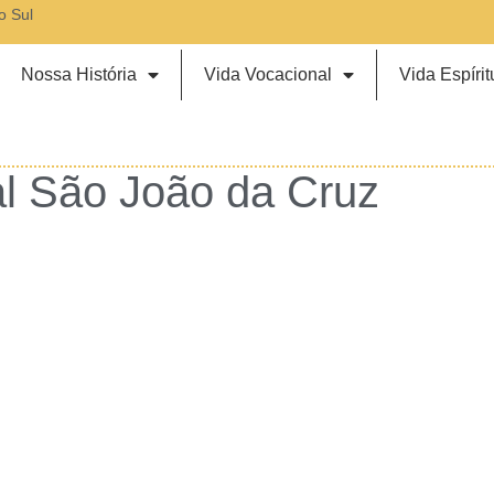
o Sul
Nossa História
Vida Vocacional
Vida Espírit
l São João da Cruz