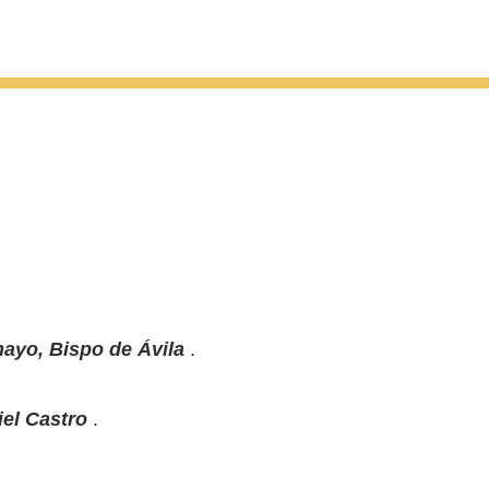
ayo, Bispo de Ávila
.
iel Castro
.