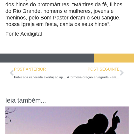
dos hinos do protomártires. “Mártires da fé, filhos
do Rio Grande, homens e mulheres, jovens e
meninos, pelo Bom Pastor deram o seu sangue,
nossa Igreja em festa, canta os seus hinos”.
Fonte Acidigital
POST ANTERIOR
POST SEGUINTE
Publicada esperada exortação apostólica pós-sinodal Amoris Laetitia do Papa Francisco
A formosa oração à Sagrada Família com a qual o Papa conclui a Amoris Laetitia
leia também...