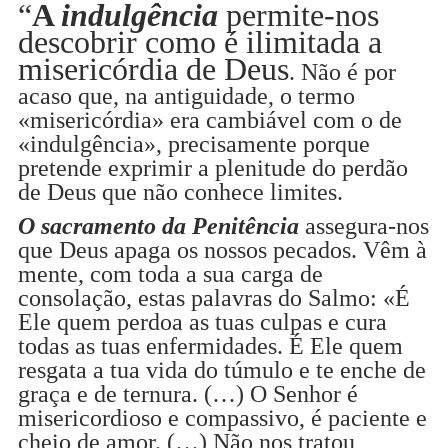
“
A
indulgência
permite-nos
descobrir como é ilimitada a
misericórdia de Deus
. Não é por
acaso que, na antiguidade, o termo
«misericórdia» era cambiável com o de
«indulgência», precisamente porque
pretende exprimir a plenitude do perdão
de Deus que não conhece limites.
O sacramento da Penitência
assegura-nos
que Deus apaga os nossos pecados. Vêm à
mente, com toda a sua carga de
consolação, estas palavras do Salmo: «É
Ele quem perdoa as tuas culpas e cura
todas as tuas enfermidades. É Ele quem
resgata a tua vida do túmulo e te enche de
graça e de ternura. (…) O Senhor é
misericordioso e compassivo, é paciente e
cheio de amor. (…) Não nos tratou