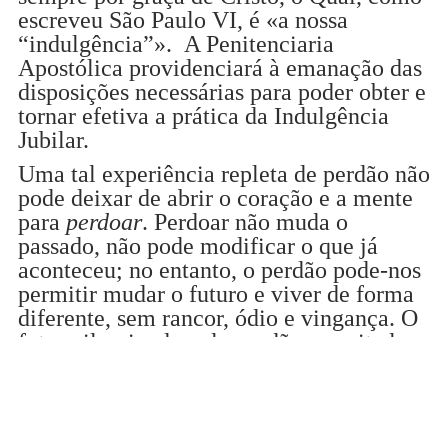
escreveu São Paulo VI, é «a nossa
“indulgência”». A Penitenciaria
Apostólica providenciará à emanação das
disposições necessárias para poder obter e
tornar efetiva a prática da Indulgência
Jubilar.
Uma tal experiência repleta de perdão não
pode deixar de abrir o coração e a mente
para
perdoar
. Perdoar não muda o
passado, não pode modificar o que já
aconteceu; no entanto, o perdão pode-nos
permitir mudar o futuro e viver de forma
diferente, sem rancor, ódio e vingança. O
futuro iluminado pelo perdão permite ler
o passado com olhos diversos, mais
serenos, mesmo que ainda banhados de
lágrimas.
20240509_spes-non-confundit_bolla-